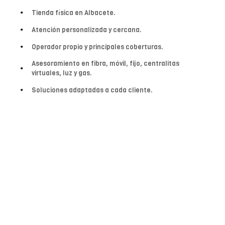
Tienda física en Albacete.
Atención personalizada y cercana.
Operador propio y principales coberturas.
Asesoramiento en fibra, móvil, fijo, centralitas
virtuales, luz y gas.
Soluciones adaptadas a cada cliente.
Albamovil en cifras
Más de una década ofreciendo soluciones en
telecomunicaciones y energía en Albacete.
+