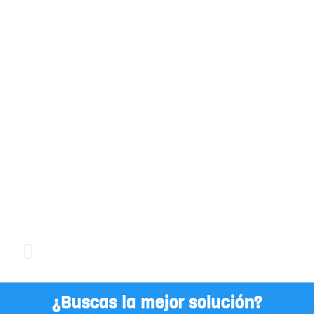
10000
Clientes atendidos
+
15000
Servicios gestionados
Desde
2012
A tu lado
¿Buscas la mejor solución?