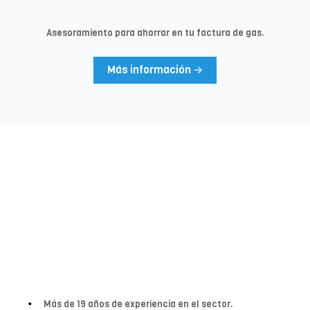
Asesoramiento para ahorrar en tu factura de gas.
Más información →
¿Por qué elegir Albamovil?
Desde 2012 ayudando a particulares y empresas a
encontrar las mejorar soluciones en
telecomunicaciones y energía.
Más de 19 años de experiencia en el sector.